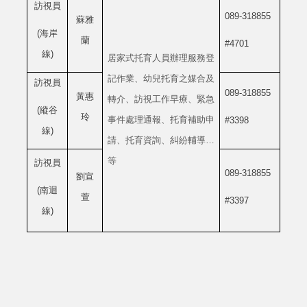
訪視員
089-318855
蘇雅
(
海岸
蘭
#4701
線
)
居家式托育人員辦理服務登
記作業、幼兒托育之媒合及
訪視員
089-318855
黃惠
轉介、訪視工作早療、緊急
(
縱谷
玲
事件處理通報、托育補助申
#3398
線
)
請、托育資詢、糾紛輔導…
等
訪視員
089-318855
劉宣
(
南迴
萱
#3397
線
)