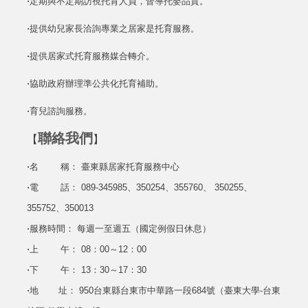
‧
定期與不定期訪視托育人員，督導托嬰品質。
‧
提供幼兒家長洽詢專業之居家是托育服務。
‧
提供居家式托育服務媒合轉介。
‧
協助政府辦理準公共化托育補助。
‧
育兒諮詢服務。
聯絡我們
【
】
‧
名 稱： 臺東縣居家托育服務中心
‧
電 話： 089-345985、350254、355760、 350255、
355752、350013
‧
服務時間： 每週一至週五（國定例假日休息）
‧
上 午： 08：00～12：00
‧
下 午： 13：30～17：30
‧
地 址： 950台東縣台東市中華路一段684號（臺東大學-台東