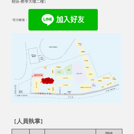
校區-教學大樓二樓）
‧
官方帳號：
人員執掌
【
】
聯絡