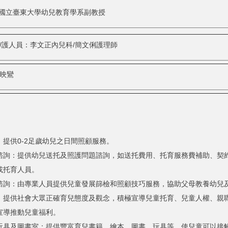
國立臺東大學幼兒教育學系副教授
/護人員：李文正內兒科/簡文俐護理師
映鸞
：提供0-2足歲幼兒之日間照顧服務。
諮詢：提供幼兒送托及照護問題諮詢，如送托費用、托育服務費補助、契
或托育人員。
諮詢：由專業人員提供兒童發展篩檢和照顧技巧服務，協助父母教養幼兒
：提供社會大眾正確育兒態度及觀念，積極宣導兒童托育、兒童人權、親
宣導推動兒童福利。
玩具及圖書室：提供豐富育兒書籍、繪本、圖書、玩具等，使兒童可以接