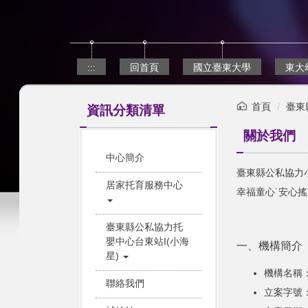
跳
到
主
要
內
:::
回首頁
國立臺東大學
東大
容
區
首頁
臺東
資訊分類清單
關於我們
中心簡介
臺東縣公私協力小
居家托育服務中心
幸福童心˙安心搖
臺東縣公私協力托
嬰中心台東站I(小海
一、機構簡介
星)
機構名稱
聯絡我們
立案字號：