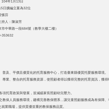
104年1月13日
月15日擴編立案為32位
黃愫芬
主持人：陳淑芳
東市中華路一段684號（教學大樓二樓）
-353632
、普及、平價且優質化的托育服務中心，打造臺東縣優質托嬰服務環境。
、專業、整合的托育服務資源，使照顧者得以獲得完整的托育資訊，獲得
各項托育政策與發展，並減緩家長照顧幼兒壓力。
之教保人員服務環境，建構完善教保體系，讓兒童照顧服務成為有保障、
之就業職場，提供質優並重的教保服務品質。