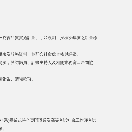
提升托育品質實施計畫」，並規劃、投標次年度之計畫標
計報表及服務資料，並配合社會處查核與評鑑。
、資源，於訪輔員、計畫主持人及相關業務窗口居間協
果報告、請領款項。
關科系)畢業或符合專門職業及高等考試社會工作師考試
者。