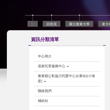
跳
到
主
要
內
:::
回首頁
國立臺東大學
東大
容
區
資訊分類清單
中心簡介
居家托育服務中心
臺東縣公私協力托嬰中心台東站I(小海
星)
聯絡我們
補給站