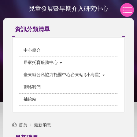
跳
兒童發展暨早期介入研究中心
到
主
要
資訊分類清單
內
容
區
中心簡介
居家托育服務中心
臺東縣公私協力托嬰中心台東站I(小海星)
聯絡我們
補給站
首頁
最新消息