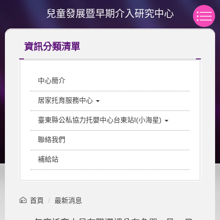
跳
兒童發展暨早期介入研究中心
到
主
要
資訊分類清單
內
容
區
中心簡介
居家托育服務中心
臺東縣公私協力托嬰中心台東站I(小海星)
聯絡我們
補給站
首頁
最新消息