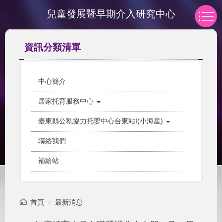
跳
兒童發展暨早期介入研究中心
到
主
要
資訊分類清單
內
容
區
中心簡介
居家托育服務中心
臺東縣公私協力托嬰中心台東站I(小海星)
聯絡我們
補給站
首頁
最新消息