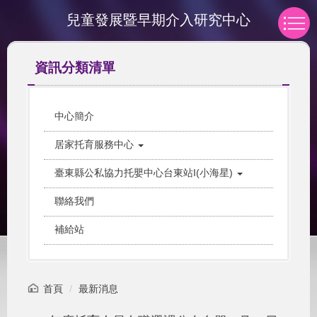
跳
兒童發展暨早期介入研究中心
到
主
要
資訊分類清單
內
容
區
中心簡介
居家托育服務中心
臺東縣公私協力托嬰中心台東站I(小海星)
聯絡我們
補給站
首頁
最新消息