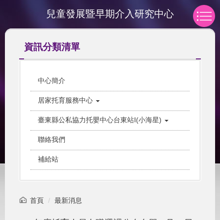
跳
兒童發展暨早期介入研究中心
到
主
要
資訊分類清單
內
容
區
中心簡介
居家托育服務中心
臺東縣公私協力托嬰中心台東站I(小海星)
聯絡我們
補給站
首頁
最新消息